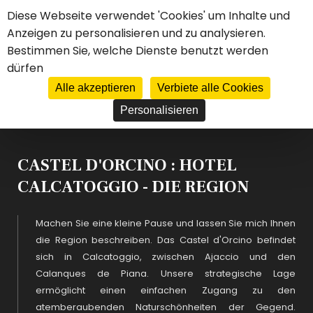
Cookie-Einstellungen
Diese Webseite verwendet 'Cookies' um Inhalte und
Anzeigen zu personalisieren und zu analysieren.
****
HOTEL
Bestimmen Sie, welche Dienste benutzt werden
CASTEL D'ORCINO
dürfen
FR
EN
DE
ES
IT
JE RÉSERVE MON SÉJOUR
Alle akzeptieren
Verbiete alle Cookies
Personalisieren
CASTEL D'ORCINO : HOTEL
CALCATOGGIO - DIE REGION
Machen Sie eine kleine Pause und lassen Sie mich Ihnen
die Region beschreiben. Das Castel d'Orcino befindet
sich in Calcatoggio, zwischen Ajaccio und den
Calanques de Piana. Unsere strategische Lage
ermöglicht einen einfachen Zugang zu den
atemberaubenden Naturschönheiten der Gegend.