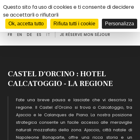
Pannello di gestione dei cookies
Questo sito fa uso di cookies e ti consente di decidere
se accettarli o rifiutarli
****
HOTEL
CASTEL D'ORCINO
Ok, accetta tutto
Rifiuta tutti i cookie
Personalizza
FR
EN
DE
ES
IT
JE RÉSERVE MON SÉJOUR
CASTEL D'ORCINO : HOTEL
CALCATOGGIO - LA REGIONE
Fate una breve pausa e lasciate che vi descriva la
regione. Il Castel d'Orcino si trova a Calcatoggio, tra
Ajaccio e le Calanques de Piana. La nostra posizione
strategica consente un facile accesso alle meraviglie
naturali mozzafiato della zona. Ajaccio, città natale di
Napoleone Bonaparte, offre una ricca storia e un