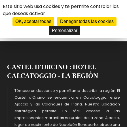
Panel de gestión de cookies
Este sitio web usa cookies y te permite controlar las
que deseas activar
****
HOTEL
CASTEL D'ORCINO
OK, aceptar todas
Denegar todas las cookies
Personalizar
FR
EN
DE
ES
IT
JE RÉSERVE MON SÉJOUR
CASTEL D'ORCINO : HOTEL
CALCATOGGIO - LA REGIÓN
Tómese un descanso y permítame describir la región. El
Castel d'Orcino se encuentra en Calcatoggio, entre
Ajaccio y las Calanques de Piana. Nuestra ubicación
estratégica permite un fácil acceso a las
impresionantes maravillas naturales de la zona. Ajaccio,
lugar de nacimiento de Napoleón Bonaparte, ofrece una