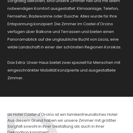
Sorgfältig dekoriert, sind unsere Zimmer hell und mit allem
notwendigen Komfort ausgestattet: Klimaanlage, Telefon,
Fernseher, Badewanne oder Dusche. Alles wurde für Ihre
Entspannung konzipiert. Die Zimmer im Castel d'Orcino
verfügen über Balkone und Terrassen und bieten einen
Panoramablick auf die unglaubliche Bucht von Liscia, eine
wilde Landschaft in einer der schönsten Regionen Korsikas.
Das Extra: Unser Haus bietet zwei speziell für Menschen mit
eingeschränkter Mobilität konzipierte und ausgestattete
Zimmer.
as Hotel Castel d'Orcino ist ein familienfreundliches Hotel:
Aus diesem Grund haben wir unsere Zimmer mit größter
Sorgfalt sowohl in ihrer Gestaltung als auch in ihrer
Dekoration konzipiert.