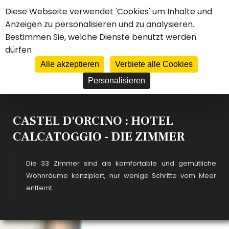
Cookie-Einstellungen
Diese Webseite verwendet 'Cookies' um Inhalte und
Anzeigen zu personalisieren und zu analysieren.
****
HOTEL
Bestimmen Sie, welche Dienste benutzt werden
CASTEL D'ORCINO
dürfen
FR
EN
DE
ES
IT
JE RÉSERVE MON SÉJOUR
Alle akzeptieren
Verbiete alle Cookies
Personalisieren
CASTEL D'ORCINO : HOTEL
CALCATOGGIO - DIE ZIMMER
Die 33 Zimmer sind als komfortable und gemütliche
Wohnräume konzipiert, nur wenige Schritte vom Meer
entfernt.