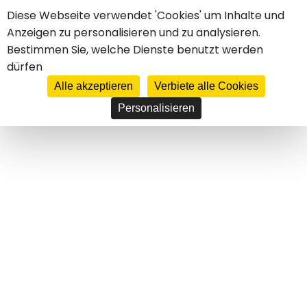
Cookie-Einstellungen
Diese Webseite verwendet 'Cookies' um Inhalte und
Anzeigen zu personalisieren und zu analysieren.
****
HOTEL
Bestimmen Sie, welche Dienste benutzt werden
CASTEL D'ORCINO
dürfen
FR
EN
DE
ES
IT
JE RÉSERVE MON SÉJOUR
Alle akzeptieren
Verbiete alle Cookies
Personalisieren