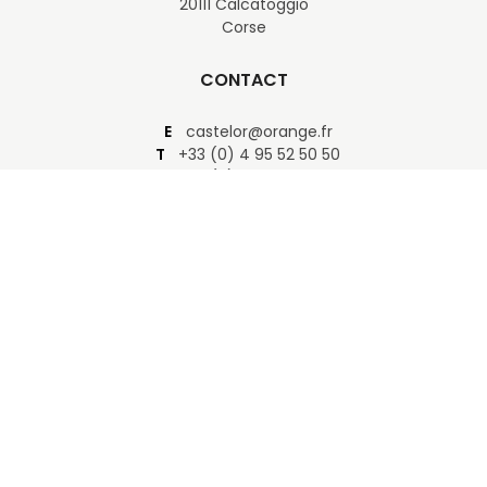
20111 Calcatoggio
Corse
CONTACT
E
castelor@orange.fr
T
+33 (0) 4 95 52 50 50
T
+33 (0) 6 80 25 22 04
F
+33 (0) 4 95 52 20 70
NOUS SUIVRE
COPYRIGHT
Mentions légales
-
Plan du site