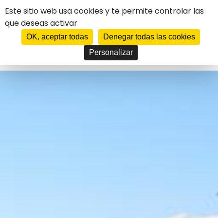
Panel de gestión de cookies
Este sitio web usa cookies y te permite controlar las
que deseas activar
****
HOTEL
CASTEL D'ORCINO
OK, aceptar todas
Denegar todas las cookies
Personalizar
FR
EN
DE
ES
IT
JE RÉSERVE MON SÉJOUR