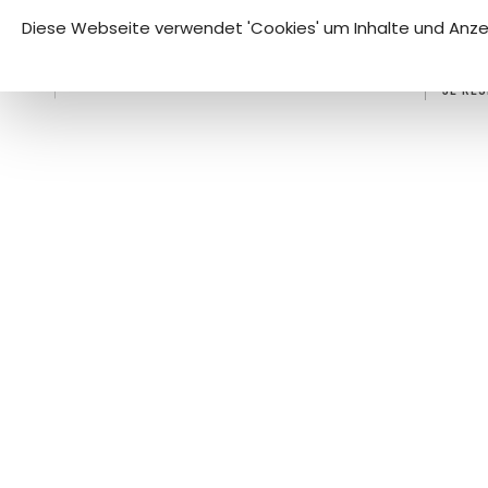
Cookie-Einstellungen
Diese Webseite verwendet 'Cookies' um Inhalte und Anzei
FR
E
****
HOTEL
CASTEL D'ORCINO
JE RÉ