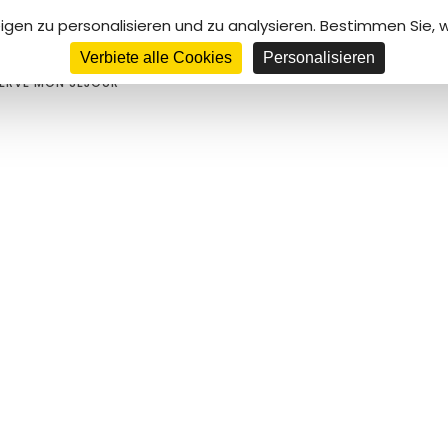
gen zu personalisieren und zu analysieren. Bestimmen Sie,
N
DE
ES
IT
Verbiete alle Cookies
Personalisieren
HOTEL
AKTIVITÄTEN
DIE REGION
FOT
SERVE MON SÉJOUR