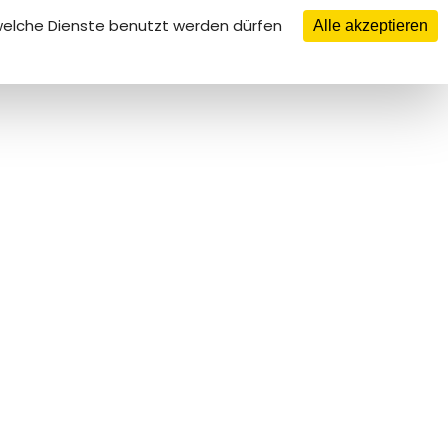
 welche Dienste benutzt werden dürfen
Alle akzeptieren
OS
PREISE
KONTAKT
RESTAURANT
ROOM DIRECTORY