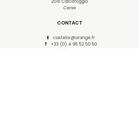
20111 Calcatoggio
Corse
CONTACT
E
castelor@orange.fr
T
+33 (0) 4 95 52 50 50
T
+33 (0) 6 80 25 22 04
F
+33 (0) 4 95 52 20 70
NOUS SUIVRE
COPYRIGHT
Mentions légales
-
Plan du site