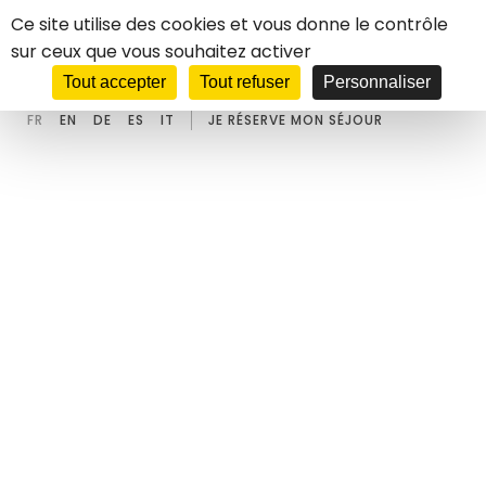
Panneau de gestion des cookies
Ce site utilise des cookies et vous donne le contrôle
sur ceux que vous souhaitez activer
****
HOTEL
CASTEL D'ORCINO
Tout accepter
Tout refuser
Personnaliser
FR
EN
DE
ES
IT
JE RÉSERVE MON SÉJOUR