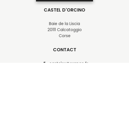
CASTEL D'ORCINO
Baie de la Liscia
20111 Calcatoggio
Corse
CONTACT
E
castelor@orange.fr
T
+33 (0) 4 95 52 50 50
T
+33 (0) 6 80 25 22 04
F
+33 (0) 4 95 52 20 70
NOUS SUIVRE
COPYRIGHT