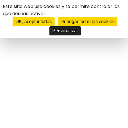
Panel de gestión de cookies
Este sitio web usa cookies y te permite controlar las
que deseas activar
****
HOTEL
CASTEL D'ORCINO
OK, aceptar todas
Denegar todas las cookies
Personalizar
FR
EN
DE
ES
IT
JE RÉSERVE MON SÉJOUR