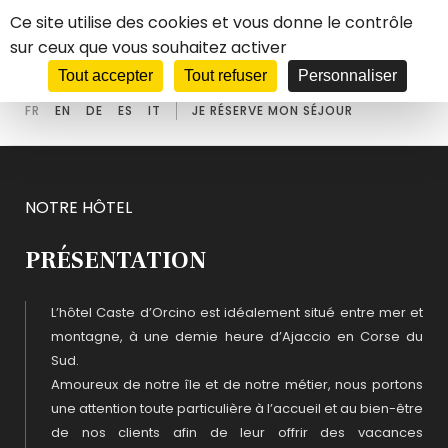
Panneau de gestion des cookies
Ce site utilise des cookies et vous donne le contrôle
sur ceux que vous souhaitez activer
****
HOTEL
CASTEL D'ORCINO
Tout accepter
Tout refuser
Personnaliser
FR
EN
DE
ES
IT
JE RÉSERVE MON SÉJOUR
NOTRE HÔTEL
PRÉSENTATION
L’hôtel Caste d’Orcino est idéalement situé entre mer et
montagne, à une demie heure d’Ajaccio en Corse du
Sud.
Amoureux de notre île et de notre métier, nous portons
une attention toute particulière à l’accueil et au bien-être
de nos clients afin de leur offrir des vacances